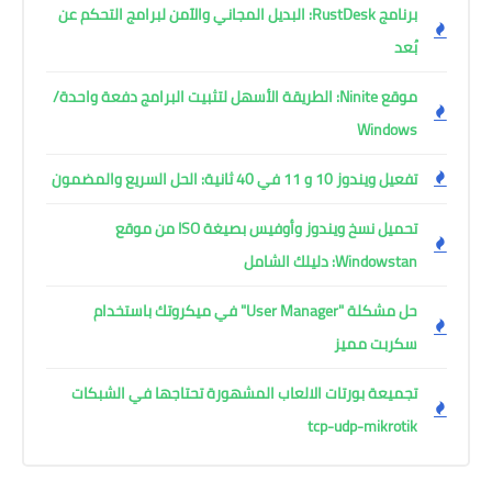
برنامج RustDesk: البديل المجاني والآمن لبرامج التحكم عن
بُعد
موقع Ninite: الطريقة الأسهل لتثبيت البرامج دفعة واحدة/
Windows
تفعيل ويندوز 10 و 11 في 40 ثانية: الحل السريع والمضمون
تحميل نسخ ويندوز وأوفيس بصيغة ISO من موقع
Windowstan: دليلك الشامل
حل مشكلة "User Manager" في ميكروتك باستخدام
سكربت مميز
تجميعة بورتات الالعاب المشهورة تحتاجها في الشبكات
tcp-udp-mikrotik