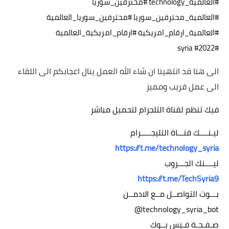
#العالمية_technology #محترفين_سوريا
#العالمية_محترفين_سوريا #محترفين_سوريا_العالمية
#العالمية_ارقام_امريكية #ارقام_امريكية_العالمية
#syria #2022
الى هنا قد انتهينا ان شاء الله العمل ينال اعجابكم الى اللقاء 
الى عمل قريب ومميز
فيك تنظم لقناة التلجرام لتحميل مباشر
ليـنــــك قنـــاة التليجـــــرام
https://t.me/technology_syria
ليــــنك الجـــروب
https://t.me/TechSyria9
بـــوت التواصــل مــع الادمــن
@technology_syria_bot
صـفـحـة فـيس بــوك