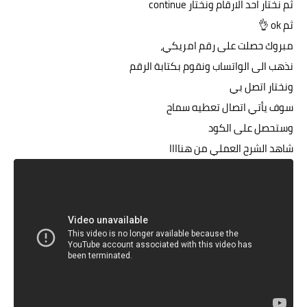
ثم نختار احد الارقام ونختار continue
ثم ok 👌
مبروك حصلت على رقم امريكي،
نذهب الى الواتساب ونقوم بكتابة الرقم
ونختار اتصل بي
سوف يأتي اتصال تعطيه سماح
وستحصل على الكود
شاهد الشرح العملي من هناااا